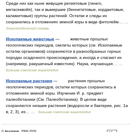
Среди них как ныне живущие реликтовые (гинкго,
метасеквойя), так и вымершие (беннетитовые, кордаитовые,
каламитовые) группы растений. Остатки и следы их
сохранились в отложениях земной коры в виде фитолейм… …
Энциклопедический словарь
Ископаемые животные
— животные прошлых
геологических периодов, скелеты которых (см. Ископаемые
остатки организмов) сохраняются в разнообразных горных
породах осадочного происхождения, а иногда и слагают их
(например, ракушечный известняк). Наука, изучающая… …
Большая советская энциклопедия
Ископаемые растения
— растения прошлых
геологических периодов, остатки которых сохранились в
отложениях земной коры. Изучение И. р. предмет
палеоботаники (См. Палеоботаника). В целом виде
сохраняются низшие растения (водоросли и бактерии, рис. 1а
в, 2, 3), из… …
Большая советская энциклопедия
© Академик, 2000-2026